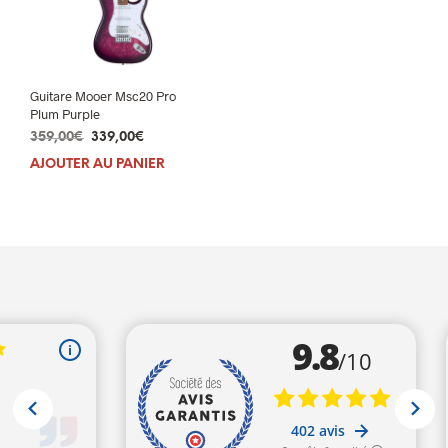
Guitare Mooer Msc20 Pro
Plum Purple
Le
Le
359,00
€
339,00
€
prix
prix
AJOUTER AU PANIER
initial
actuel
était :
est :
359,00€.
339,00€.