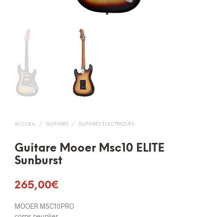
ACCUEIL
/
GUITARES
/
GUITARES ÉLECTRIQUES
Guitare Mooer Msc10 ELITE
Sunburst
265,00
€
MOOER MSC10PRO
corps peuplier