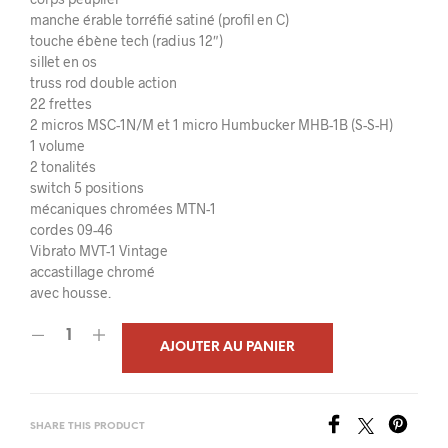
manche érable torréfié satiné (profil en C)
touche ébène tech (radius 12″)
sillet en os
truss rod double action
22 frettes
2 micros MSC-1N/M et 1 micro Humbucker MHB-1B (S-S-H)
1 volume
2 tonalités
switch 5 positions
mécaniques chromées MTN-1
cordes 09-46
Vibrato MVT-1 Vintage
accastillage chromé
avec housse.
AJOUTER AU PANIER
SHARE THIS PRODUCT