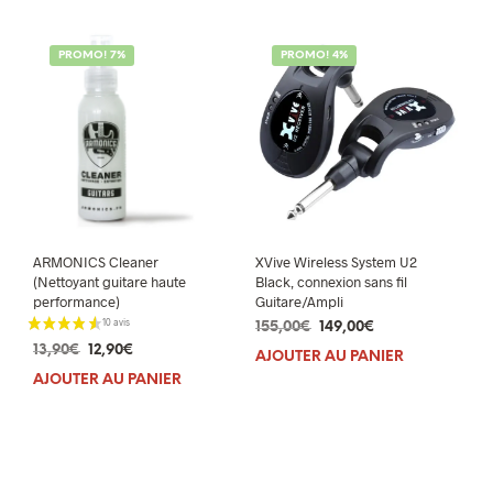
PROMO! 7%
PROMO! 4%
ARMONICS Cleaner
XVive Wireless System U2
(Nettoyant guitare haute
Black, connexion sans fil
performance)
Guitare/Ampli
Le
Le
155,00
€
149,00
€
prix
prix
Le
Le
13,90
€
12,90
€
AJOUTER AU PANIER
initial
actuel
prix
prix
AJOUTER AU PANIER
était :
est :
initial
actuel
155,00€.
149,00€.
était :
est :
13,90€.
12,90€.