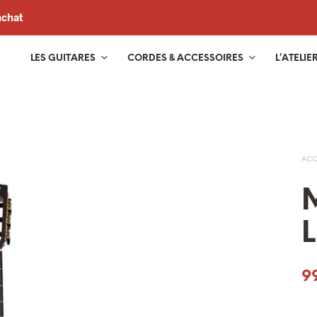
achat
LES GUITARES
CORDES & ACCESSOIRES
L’ATELIE
ACC
M
L
9