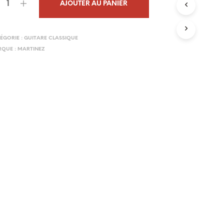
AJOUTER AU PANIER
N
I
E
R
ÉGORIE :
GUITARE CLASSIQUE
E
QUE :
MARTINEZ
S
T
V
I
D
E
.