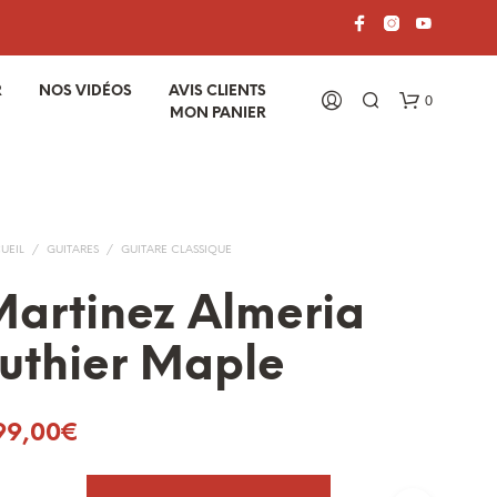
R
NOS VIDÉOS
AVIS CLIENTS
0
MON PANIER
UEIL
/
GUITARES
/
GUITARE CLASSIQUE
artinez Almeria
uthier Maple
V
O
T
99,00
€
R
E
P
A