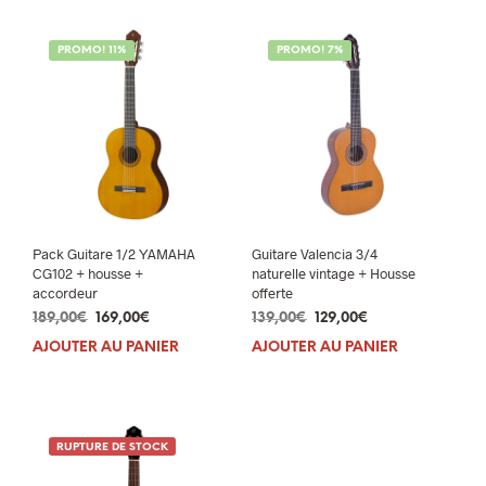
PROMO! 11%
PROMO! 7%
Pack Guitare 1/2 YAMAHA
Guitare Valencia 3/4
CG102 + housse +
naturelle vintage + Housse
accordeur
offerte
Le
Le
Le
Le
189,00
€
169,00
€
139,00
€
129,00
€
prix
prix
prix
prix
AJOUTER AU PANIER
AJOUTER AU PANIER
initial
actuel
initial
actuel
était :
est :
était :
est :
189,00€.
169,00€.
139,00€.
129,00€.
RUPTURE DE STOCK