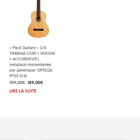
« Pack Guitare » 3/4
YAMAHA CS40 + HOUSSE
+ ACCORDEUR (
remplacé momentanée
par générique: ORTEGA
RTS5 3/4)
Le
Le
199,00
€
189,00
€
prix
prix
LIRE LA SUITE
initial
actuel
était :
est :
199,00€.
189,00€.