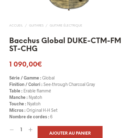
ACCUEIL
/
GUITARES
/
GUITARE ÉLECTRIQUE
Bacchus Global DUKE-CTM-FM
ST-CHG
1 090,00
€
Série / Gamme :
Global
Finition / Colori :
See-through Charcoal Gray
Table :
Erable flammé
Manche :
Nyatoh
Touche :
Nyatoh
Micros :
Original H-H Set
Nombre de cordes :
6
AJOUTER AU PANIER