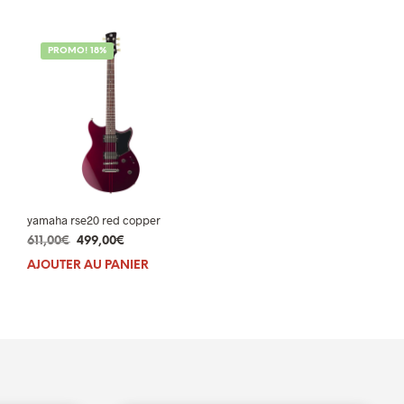
395,00€.
329,00€.
529,00€.
499,00€.
PROMO! 18%
yamaha rse20 red copper
Le
Le
611,00
€
499,00
€
prix
prix
AJOUTER AU PANIER
initial
actuel
était :
est :
611,00€.
499,00€.