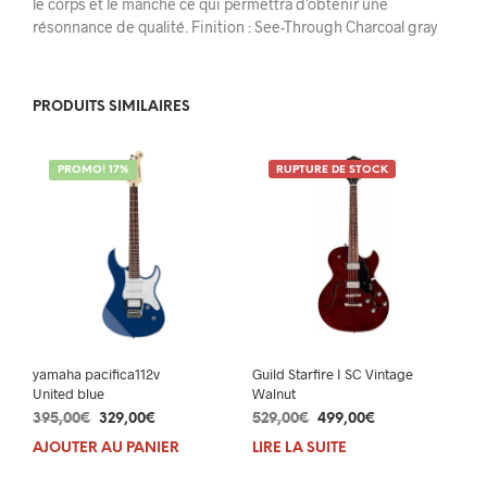
le corps et le manche ce qui permettra d’obtenir une
résonnance de qualité. Finition : See-Through Charcoal gray
PRODUITS SIMILAIRES
PROMO! 17%
RUPTURE DE STOCK
yamaha pacifica112v
Guild Starfire I SC Vintage
United blue
Walnut
Le
Le
Le
Le
395,00
€
329,00
€
529,00
€
499,00
€
prix
prix
prix
prix
AJOUTER AU PANIER
LIRE LA SUITE
initial
actuel
initial
actuel
était :
est :
était :
est :