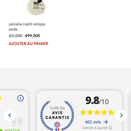
yamaha rse20 vintage
white
Le
Le
611,00
€
499,00
€
prix
prix
AJOUTER AU PANIER
initial
actuel
était :
est :
611,00€.
499,00€.