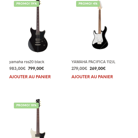
PROMO! 19%
PROMO! 4%
yamaha rss20 black
YAMAHA PACIFICA 112JL
Le
Le
Le
Le
983,00
€
799,00
€
279,00
€
269,00
€
prix
prix
prix
prix
AJOUTER AU PANIER
AJOUTER AU PANIER
initial
actuel
initial
actuel
était :
est :
était :
est :
983,00€.
799,00€.
279,00€.
269,00€.
PROMO! 18%